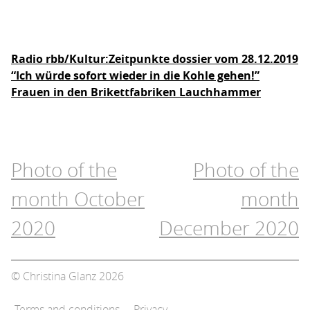
Radio rbb/Kultur:Zeitpunkte dossier vom 28.12.2019
“Ich würde sofort wieder in die Kohle gehen!”
Frauen in den Brikettfabriken Lauchhammer
Post
Photo of the
Photo of the
navigation
month October
month
2020
December 2020
© Christina Glanz 2026
Terms and conditions
Privacy